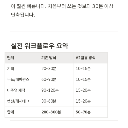
이 훨씬 빠릅니다. 처음부터 쓰는 것보다 30분 이상 
단축됩니다.
실전 워크플로우 요약
단계
기존 방식
AI 활용 방식
기획
20~30분
10~15분
무드/레퍼런스
60~90분
10~15분
비주얼 제작
90~120분
15~20분
캡션/해시태그
30~60분
15~20분
합계
200~300분
50~70분